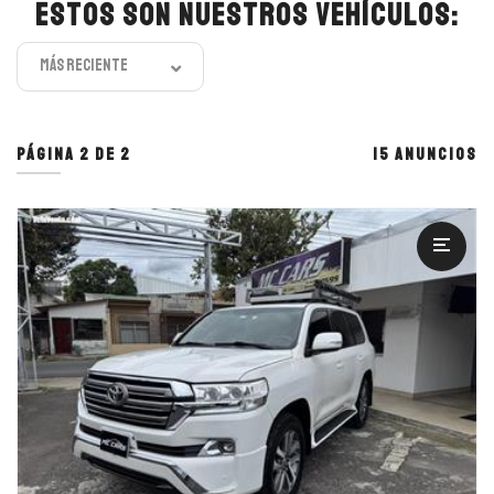
Estos son nuestros vehículos:
Más reciente
Página 2 de 2
15 anuncios
2011 Toyota Land Cruiser LC200 VX
SUV - Crossover 4x4
Automático
Transmisión
158000.00
Recorrido
4500 cc - 8 cilindros.
Motor
SUV - Crossover 4x4
Tipo