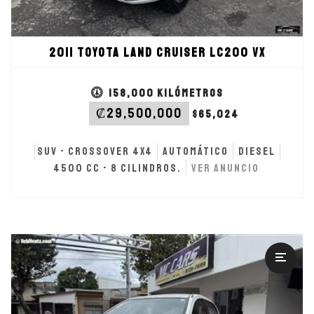
2011 Toyota Land Cruiser LC200 VX
158,000 kilómetros
‎₡29,500,000
$65,024
SUV - Crossover 4x4
Automático
Diesel
4500 cc - 8 cilindros.
Ver anuncio
VER ANUNCIO
2022 Toyota Agya E
Wagon / Hatchback