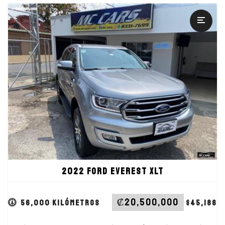
2022 Ford Everest XLT
SUV - Crossover 4x4
Automático
Transmisión
56000.00
Recorrido
3200 cc - 5 cilindros.
Motor
SUV - Crossover 4x4
Tipo
2022 Ford Everest XLT
‎₡20,500,000
56,000 kilómetros
$45,186