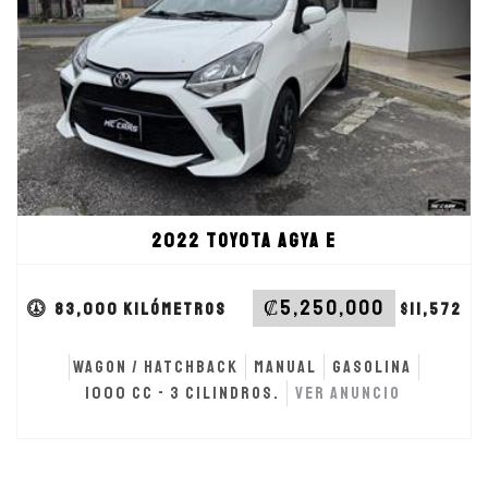
Manual
Transmisión
83000.00
Recorrido
1000 cc - 3 cilindros.
Motor
Wagon / Hatchback
Tipo
2022 Toyota Agya E
‎₡5,250,000
83,000 kilómetros
$11,572
Wagon / Hatchback
Manual
Gasolina
1000 cc - 3 cilindros.
Ver anuncio
VER ANUNCIO